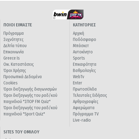
ΠΟΙΟΙ ΕΙΜΑΣΤΕ
ΚΑΤΗΓΟΡΙΕΣ
Πρόγραμμα
Αρχική
Συχνότητες
Ποδόσφαιρο
Δελτία τύπου
Μπάσκετ
Επικοινωνία
Αυτοκίνητο
Greece Is
Sports
Οικ. Καταστάσεις
Επικαιρότητα
Όροι Χρήσης
Βαθμολογίες
Προσωπικά Δεδομένα
WebTv
Cookies
Enter
Όροι διεξαγωγής διαγωνισμών
Πρωτοσέλιδα
Όροι διεξαγωγής του ραδ/κού
Τελευταίες Ειδήσεις
παιχνιδιού "ΣΠΟΡ FM Quiz"
Αρθρογραφίες
Όροι διεξαγωγής του ραδ/κού
Αφιερώματα
παιχνιδιού "Sport Quiz"
Πρόγραμμα TV
Live-radio
SITES ΤΟΥ ΟΜΙΛΟΥ