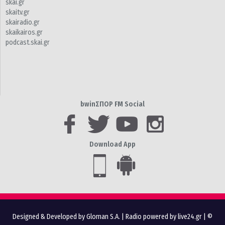
skai.gr
skaitv.gr
skairadio.gr
skaikairos.gr
podcast.skai.gr
bwinΣΠΟΡ FM Social
Download App
Designed & Developed by Gloman S.A.
|
Radio powered by live24.gr
| ©