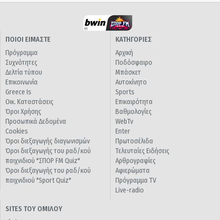
ΠΟΙΟΙ ΕΙΜΑΣΤΕ
ΚΑΤΗΓΟΡΙΕΣ
Πρόγραμμα
Αρχική
Συχνότητες
Ποδόσφαιρο
Δελτία τύπου
Μπάσκετ
Επικοινωνία
Αυτοκίνητο
Greece Is
Sports
Οικ. Καταστάσεις
Επικαιρότητα
Όροι Χρήσης
Βαθμολογίες
Προσωπικά Δεδομένα
WebTv
Cookies
Enter
Όροι διεξαγωγής διαγωνισμών
Πρωτοσέλιδα
Όροι διεξαγωγής του ραδ/κού
Τελευταίες Ειδήσεις
παιχνιδιού "ΣΠΟΡ FM Quiz"
Αρθρογραφίες
Όροι διεξαγωγής του ραδ/κού
Αφιερώματα
παιχνιδιού "Sport Quiz"
Πρόγραμμα TV
Live-radio
SITES ΤΟΥ ΟΜΙΛΟΥ