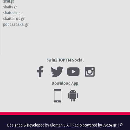
skai.gr
skaitv.gr
skairadio.gr
skaikairos.gr
podcast.skai.gr
bwinΣΠΟΡ FM Social
Download App
Designed & Developed by Gloman S.A.
|
Radio powered by live24.gr
| ©