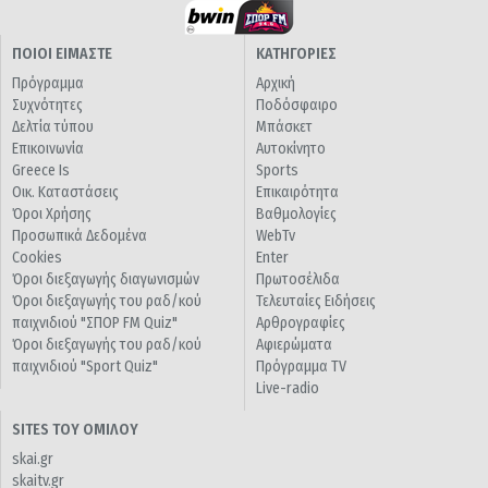
ΠΟΙΟΙ ΕΙΜΑΣΤΕ
ΚΑΤΗΓΟΡΙΕΣ
Πρόγραμμα
Αρχική
Συχνότητες
Ποδόσφαιρο
Δελτία τύπου
Μπάσκετ
Επικοινωνία
Αυτοκίνητο
Greece Is
Sports
Οικ. Καταστάσεις
Επικαιρότητα
Όροι Χρήσης
Βαθμολογίες
Προσωπικά Δεδομένα
WebTv
Cookies
Enter
Όροι διεξαγωγής διαγωνισμών
Πρωτοσέλιδα
Όροι διεξαγωγής του ραδ/κού
Τελευταίες Ειδήσεις
παιχνιδιού "ΣΠΟΡ FM Quiz"
Αρθρογραφίες
Όροι διεξαγωγής του ραδ/κού
Αφιερώματα
παιχνιδιού "Sport Quiz"
Πρόγραμμα TV
Live-radio
SITES ΤΟΥ ΟΜΙΛΟΥ
skai.gr
skaitv.gr