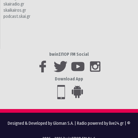
skairadio.gr
skaikairos.gr
podcast.skai.gr
bwinΣΠΟΡ FM Social
Download App
Designed & Developed by Gloman S.A.
|
Radio powered by live24.gr
| ©