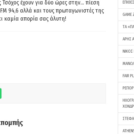
 Τσόχος έχουν για δύο ώρες στην… πίεση
ΕΠΙΘΕ
FM 94,6 αλλά και τους πρωταγωνιστές της
GAME 
ει καμία απορία σας άλυτη!
ΤA «Π
ΑΡΗΣ 
ΝΙΚΟΣ
ΜΑΝΩΛ
FAIR P
ΡΕΠΟΡ
ΗΧΟΓΡ
ΧΟΝΔ
ΣΤΕΦΑ
κπομπής
ATHEN