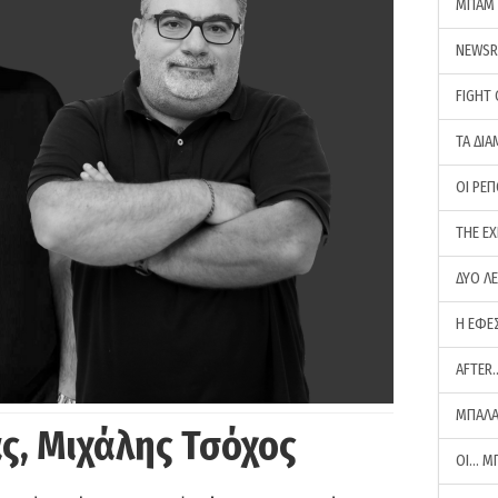
ΜΠΑΜ 
NEWS
FIGHT
ΤΑ ΔΙΑ
ΟΙ ΡΕ
THE E
ΔΥΟ Λ
Η ΕΦΕ
AFTER
ΜΠΑΛΑ
ς, Μιχάλης Τσόχος
ΟΙ… Μ