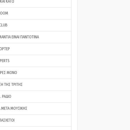
ΚΑΙ ΚΑΤΩ
ROOM
 CLUB
ΜΑΝΤΙΑ ΕΙΝΑΙ ΠΑΝΤΟΤΙΝΑ
ΠΟΡΤΕΡ
XPERTS
ΕΡΕΣ ΜΟΝΟ
ΣΗ ΤΗΣ ΤΡΙΤΗΣ
… ΡΑΔΙΟ
 ΜΕΤΑ ΜΟΥΣΙΚΗΣ
ΠΑΣΧΕΤΟΙ