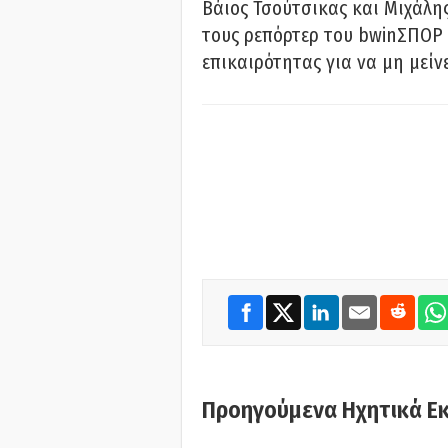
Βάιος Τσούτσικας και Μιχάλης
τους ρεπόρτερ του bwinΣΠΟΡ 
επικαιρότητας για να μη μείν
Προηγούμενα Ηχητικά Ε