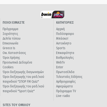
ΠΟΙΟΙ ΕΙΜΑΣΤΕ
ΚΑΤΗΓΟΡΙΕΣ
Πρόγραμμα
Αρχική
Συχνότητες
Ποδόσφαιρο
Δελτία τύπου
Μπάσκετ
Επικοινωνία
Αυτοκίνητο
Greece Is
Sports
Οικ. Καταστάσεις
Επικαιρότητα
Όροι Χρήσης
Βαθμολογίες
Προσωπικά Δεδομένα
WebTv
Cookies
Enter
Όροι διεξαγωγής διαγωνισμών
Πρωτοσέλιδα
Όροι διεξαγωγής του ραδ/κού
Τελευταίες Ειδήσεις
παιχνιδιού "ΣΠΟΡ FM Quiz"
Αρθρογραφίες
Όροι διεξαγωγής του ραδ/κού
Αφιερώματα
παιχνιδιού "Sport Quiz"
Πρόγραμμα TV
Live-radio
SITES ΤΟΥ ΟΜΙΛΟΥ