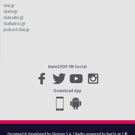
skai.gr
skaitv.gr
skairadio.gr
skaikairos.gr
podcast.skai.gr
bwinΣΠΟΡ FM Social
Download App
Designed & Developed by Gloman S.A.
|
Radio powered by live24.gr
| ©