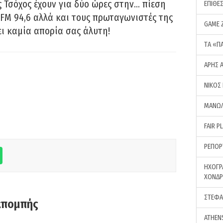
 Τσόχος έχουν για δύο ώρες στην… πίεση
ΕΠΙΘΕ
FM 94,6 αλλά και τους πρωταγωνιστές της
GAME 
ει καμία απορία σας άλυτη!
ΤA «Π
ΑΡΗΣ 
ΝΙΚΟΣ
ΜΑΝΩΛ
FAIR P
ΡΕΠΟΡ
ΗΧΟΓΡ
ΧΟΝΔ
ΣΤΕΦΑ
κπομπής
ATHEN