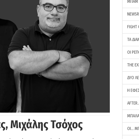
ΜΠΑΜ 
NEWS
FIGHT
ΤΑ ΔΙΑ
ΟΙ ΡΕ
THE E
ΔΥΟ Λ
Η ΕΦΕ
AFTER
ΜΠΑΛΑ
ς, Μιχάλης Τσόχος
ΟΙ… Μ