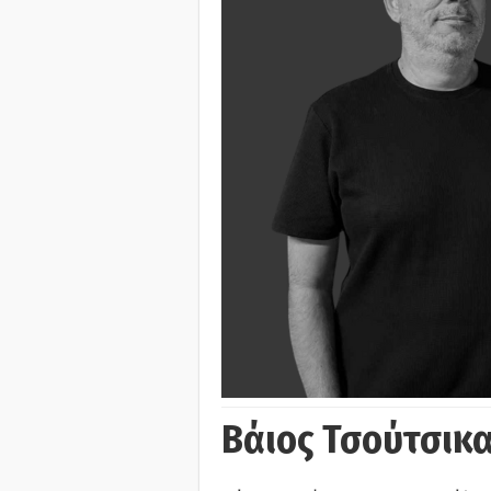
Βάιος Τσούτσικα