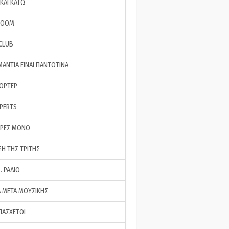
ΚΑΙ ΚΑΤΩ
ROOM
 CLUB
ΜΑΝΤΙΑ ΕΙΝΑΙ ΠΑΝΤΟΤΙΝΑ
ΠΟΡΤΕΡ
XPERTS
ΕΡΕΣ ΜΟΝΟ
ΣΗ ΤΗΣ ΤΡΙΤΗΣ
… ΡΑΔΙΟ
 ΜΕΤΑ ΜΟΥΣΙΚΗΣ
ΠΑΣΧΕΤΟΙ