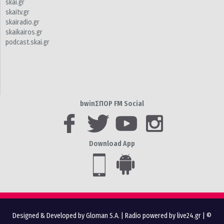
skai.gr
skaitv.gr
skairadio.gr
skaikairos.gr
podcast.skai.gr
bwinΣΠΟΡ FM Social
Download App
Designed & Developed by Gloman S.A.
|
Radio powered by live24.gr
| ©