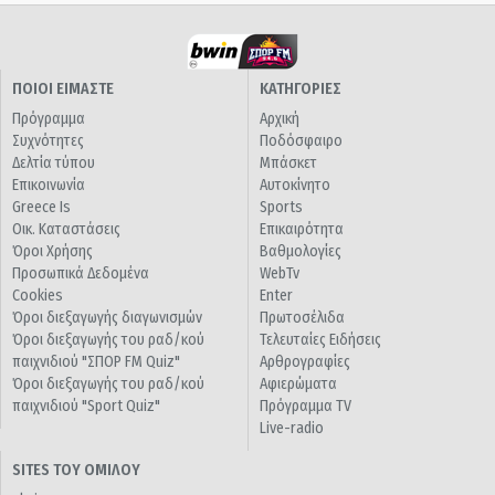
ΠΟΙΟΙ ΕΙΜΑΣΤΕ
ΚΑΤΗΓΟΡΙΕΣ
Πρόγραμμα
Αρχική
Συχνότητες
Ποδόσφαιρο
Δελτία τύπου
Μπάσκετ
Επικοινωνία
Αυτοκίνητο
Greece Is
Sports
Οικ. Καταστάσεις
Επικαιρότητα
Όροι Χρήσης
Βαθμολογίες
Προσωπικά Δεδομένα
WebTv
Cookies
Enter
Όροι διεξαγωγής διαγωνισμών
Πρωτοσέλιδα
Όροι διεξαγωγής του ραδ/κού
Τελευταίες Ειδήσεις
παιχνιδιού "ΣΠΟΡ FM Quiz"
Αρθρογραφίες
Όροι διεξαγωγής του ραδ/κού
Αφιερώματα
παιχνιδιού "Sport Quiz"
Πρόγραμμα TV
Live-radio
SITES ΤΟΥ ΟΜΙΛΟΥ