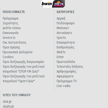
ΠΟΙΟΙ ΕΙΜΑΣΤΕ
ΚΑΤΗΓΟΡΙΕΣ
Πρόγραμμα
Αρχική
Συχνότητες
Ποδόσφαιρο
Δελτία τύπου
Μπάσκετ
Επικοινωνία
Αυτοκίνητο
Greece Is
Sports
Οικ. Καταστάσεις
Επικαιρότητα
Όροι Χρήσης
Βαθμολογίες
Προσωπικά Δεδομένα
WebTv
Cookies
Enter
Όροι διεξαγωγής διαγωνισμών
Πρωτοσέλιδα
Όροι διεξαγωγής του ραδ/κού
Τελευταίες Ειδήσεις
παιχνιδιού "ΣΠΟΡ FM Quiz"
Αρθρογραφίες
Όροι διεξαγωγής του ραδ/κού
Αφιερώματα
παιχνιδιού "Sport Quiz"
Πρόγραμμα TV
Live-radio
SITES ΤΟΥ ΟΜΙΛΟΥ
skai.gr
skaitv.gr