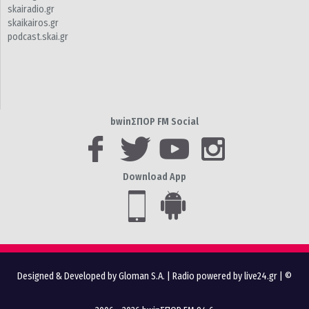
skairadio.gr
skaikairos.gr
podcast.skai.gr
bwinΣΠΟΡ FM Social
Download App
Designed & Developed by Gloman S.A.
|
Radio powered by live24.gr
| ©