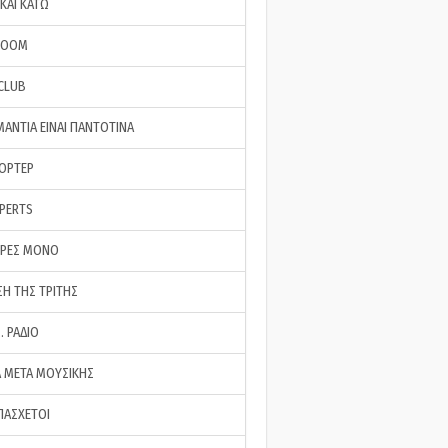
ΚΑΙ ΚΑΤΩ
ROOM
 CLUB
ΜΑΝΤΙΑ ΕΙΝΑΙ ΠΑΝΤΟΤΙΝΑ
ΠΟΡΤΕΡ
XPERTS
ΕΡΕΣ ΜΟΝΟ
ΣΗ ΤΗΣ ΤΡΙΤΗΣ
… ΡΑΔΙΟ
 ΜΕΤΑ ΜΟΥΣΙΚΗΣ
ΠΑΣΧΕΤΟΙ