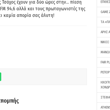
 Τσόχος έχουν για δύο ώρες στην… πίεση
ΕΠΙΘΕ
FM 94,6 αλλά και τους πρωταγωνιστές της
GAME 
ει καμία απορία σας άλυτη!
ΤA «Π
ΑΡΗΣ 
ΝΙΚΟΣ
ΜΑΝΩΛ
FAIR P
ΡΕΠΟΡ
ΗΧΟΓΡ
ΧΟΝΔ
ΣΤΕΦΑ
κπομπής
ATHEN