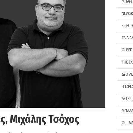
ΜΠΑΜ 
NEWS
FIGHT
ΤΑ ΔΙΑ
ΟΙ ΡΕ
THE E
ΔΥΟ Λ
Η ΕΦΕ
AFTER
ΜΠΑΛΑ
ς, Μιχάλης Τσόχος
ΟΙ… Μ