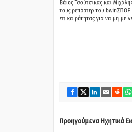
Βάιος Τσούτσικας και Μιχάλης
τους ρεπόρτερ του bwinΣΠΟΡ 
επικαιρότητας για να μη μείν
Προηγούμενα Ηχητικά Ε