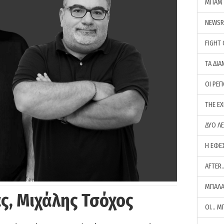
ΜΠΑΜ 
NEWS
FIGHT
ΤΑ ΔΙΑ
ΟΙ ΡΕ
THE E
ΔΥΟ Λ
Η ΕΦΕ
AFTER
ΜΠΑΛΑ
ς, Μιχάλης Τσόχος
ΟΙ… Μ