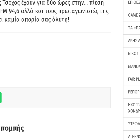
 Τσόχος έχουν για δύο ώρες στην… πίεση
ΕΠΙΘΕ
FM 94,6 αλλά και τους πρωταγωνιστές της
GAME 
ει καμία απορία σας άλυτη!
ΤA «Π
ΑΡΗΣ 
ΝΙΚΟΣ
ΜΑΝΩΛ
FAIR P
ΡΕΠΟΡ
ΗΧΟΓΡ
ΧΟΝΔ
ΣΤΕΦΑ
κπομπής
ATHEN