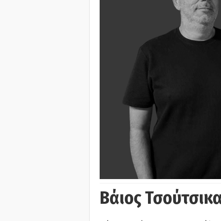
Βάιος Τσούτσικα