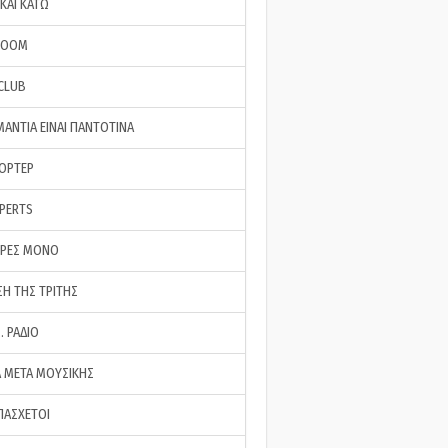
ΚΑΙ ΚΑΤΩ
ROOM
 CLUB
ΜΑΝΤΙΑ ΕΙΝΑΙ ΠΑΝΤΟΤΙΝΑ
ΠΟΡΤΕΡ
XPERTS
ΕΡΕΣ ΜΟΝΟ
ΣΗ ΤΗΣ ΤΡΙΤΗΣ
… ΡΑΔΙΟ
 ΜΕΤΑ ΜΟΥΣΙΚΗΣ
ΠΑΣΧΕΤΟΙ