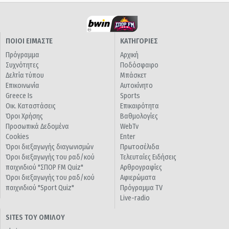
ΠΟΙΟΙ ΕΙΜΑΣΤΕ
ΚΑΤΗΓΟΡΙΕΣ
Πρόγραμμα
Αρχική
Συχνότητες
Ποδόσφαιρο
Δελτία τύπου
Μπάσκετ
Επικοινωνία
Αυτοκίνητο
Greece Is
Sports
Οικ. Καταστάσεις
Επικαιρότητα
Όροι Χρήσης
Βαθμολογίες
Προσωπικά Δεδομένα
WebTv
Cookies
Enter
Όροι διεξαγωγής διαγωνισμών
Πρωτοσέλιδα
Όροι διεξαγωγής του ραδ/κού
Τελευταίες Ειδήσεις
παιχνιδιού "ΣΠΟΡ FM Quiz"
Αρθρογραφίες
Όροι διεξαγωγής του ραδ/κού
Αφιερώματα
παιχνιδιού "Sport Quiz"
Πρόγραμμα TV
Live-radio
SITES ΤΟΥ ΟΜΙΛΟΥ