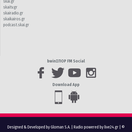
skai.gr
skaitv.gr
skairadio.gr
skaikairos.gr
podcast.skai.gr
bwinΣΠΟΡ FM Social
Download App
Designed & Developed by Gloman S.A.
|
Radio powered by live24.gr
| ©