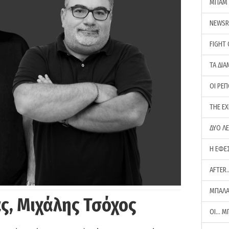
ΜΠΑΜ 
NEWS
FIGHT
ΤΑ ΔΙΑ
ΟΙ ΡΕ
THE E
ΔΥΟ Λ
Η ΕΦΕ
AFTER
ΜΠΑΛΑ
ς, Μιχάλης Τσόχος
ΟΙ… Μ