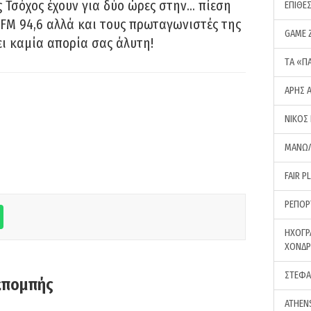
 Τσόχος έχουν για δύο ώρες στην… πίεση
ΕΠΙΘΕ
FM 94,6 αλλά και τους πρωταγωνιστές της
GAME 
ει καμία απορία σας άλυτη!
ΤA «Π
ΑΡΗΣ 
ΝΙΚΟΣ
ΜΑΝΩΛ
FAIR P
ΡΕΠΟΡ
ΗΧΟΓΡ
ΧΟΝΔ
ΣΤΕΦΑ
κπομπής
ATHEN