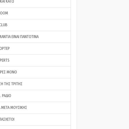
ΚΑΙ ΚΑΤΩ
ROOM
 CLUB
ΜΑΝΤΙΑ ΕΙΝΑΙ ΠΑΝΤΟΤΙΝΑ
ΠΟΡΤΕΡ
XPERTS
ΕΡΕΣ ΜΟΝΟ
ΣΗ ΤΗΣ ΤΡΙΤΗΣ
… ΡΑΔΙΟ
 ΜΕΤΑ ΜΟΥΣΙΚΗΣ
ΠΑΣΧΕΤΟΙ