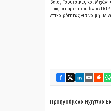
Βάιος Τσούτσικας και Μιχάλης
τους ρεπόρτερ του bwinΣΠΟΡ 
επικαιρότητας για να μη μείν
Προηγούμενα Ηχητικά Ε