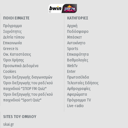
ΠΟΙΟΙ ΕΙΜΑΣΤΕ
ΚΑΤΗΓΟΡΙΕΣ
Πρόγραμμα
Αρχική
Συχνότητες
Ποδόσφαιρο
Δελτία τύπου
Μπάσκετ
Επικοινωνία
Αυτοκίνητο
Greece Is
Sports
Οικ. Καταστάσεις
Επικαιρότητα
Όροι Χρήσης
Βαθμολογίες
Προσωπικά Δεδομένα
WebTv
Cookies
Enter
Όροι διεξαγωγής διαγωνισμών
Πρωτοσέλιδα
Όροι διεξαγωγής του ραδ/κού
Τελευταίες Ειδήσεις
παιχνιδιού "ΣΠΟΡ FM Quiz"
Αρθρογραφίες
Όροι διεξαγωγής του ραδ/κού
Αφιερώματα
παιχνιδιού "Sport Quiz"
Πρόγραμμα TV
Live-radio
SITES ΤΟΥ ΟΜΙΛΟΥ
skai.gr