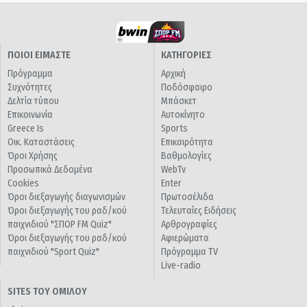
ΠΟΙΟΙ ΕΙΜΑΣΤΕ
ΚΑΤΗΓΟΡΙΕΣ
Πρόγραμμα
Αρχική
Συχνότητες
Ποδόσφαιρο
Δελτία τύπου
Μπάσκετ
Επικοινωνία
Αυτοκίνητο
Greece Is
Sports
Οικ. Καταστάσεις
Επικαιρότητα
Όροι Χρήσης
Βαθμολογίες
Προσωπικά Δεδομένα
WebTv
Cookies
Enter
Όροι διεξαγωγής διαγωνισμών
Πρωτοσέλιδα
Όροι διεξαγωγής του ραδ/κού
Τελευταίες Ειδήσεις
παιχνιδιού "ΣΠΟΡ FM Quiz"
Αρθρογραφίες
Όροι διεξαγωγής του ραδ/κού
Αφιερώματα
παιχνιδιού "Sport Quiz"
Πρόγραμμα TV
Live-radio
SITES ΤΟΥ ΟΜΙΛΟΥ