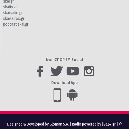
skai.gr
skaitv.gr
skairadio.gr
skaikairos.gr
podcast.skai.gr
bwinΣΠΟΡ FM Social
Download App
Designed & Developed by Gloman S.A.
|
Radio powered by live24.gr
| ©