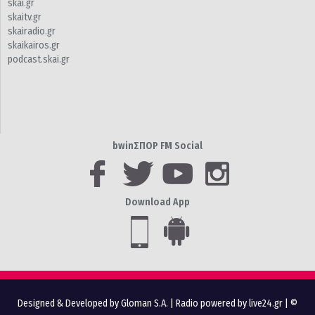
skai.gr
skaitv.gr
skairadio.gr
skaikairos.gr
podcast.skai.gr
bwinΣΠΟΡ FM Social
Download App
Designed & Developed by Gloman S.A.
|
Radio powered by live24.gr
| ©