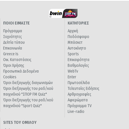
ΠΟΙΟΙ ΕΙΜΑΣΤΕ
ΚΑΤΗΓΟΡΙΕΣ
Πρόγραμμα
Αρχική
Συχνότητες
Ποδόσφαιρο
Δελτία τύπου
Μπάσκετ
Επικοινωνία
Αυτοκίνητο
Greece Is
Sports
Οικ. Καταστάσεις
Επικαιρότητα
Όροι Χρήσης
Βαθμολογίες
Προσωπικά Δεδομένα
WebTv
Cookies
Enter
Όροι διεξαγωγής διαγωνισμών
Πρωτοσέλιδα
Όροι διεξαγωγής του ραδ/κού
Τελευταίες Ειδήσεις
παιχνιδιού "ΣΠΟΡ FM Quiz"
Αρθρογραφίες
Όροι διεξαγωγής του ραδ/κού
Αφιερώματα
παιχνιδιού "Sport Quiz"
Πρόγραμμα TV
Live-radio
SITES ΤΟΥ ΟΜΙΛΟΥ