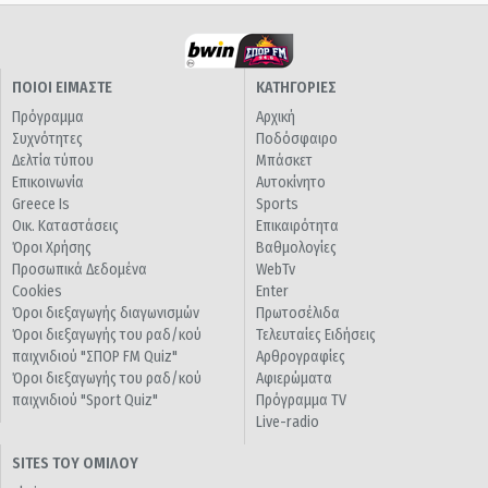
ΠΟΙΟΙ ΕΙΜΑΣΤΕ
ΚΑΤΗΓΟΡΙΕΣ
Πρόγραμμα
Αρχική
Συχνότητες
Ποδόσφαιρο
Δελτία τύπου
Μπάσκετ
Επικοινωνία
Αυτοκίνητο
Greece Is
Sports
Οικ. Καταστάσεις
Επικαιρότητα
Όροι Χρήσης
Βαθμολογίες
Προσωπικά Δεδομένα
WebTv
Cookies
Enter
Όροι διεξαγωγής διαγωνισμών
Πρωτοσέλιδα
Όροι διεξαγωγής του ραδ/κού
Τελευταίες Ειδήσεις
παιχνιδιού "ΣΠΟΡ FM Quiz"
Αρθρογραφίες
Όροι διεξαγωγής του ραδ/κού
Αφιερώματα
παιχνιδιού "Sport Quiz"
Πρόγραμμα TV
Live-radio
SITES ΤΟΥ ΟΜΙΛΟΥ