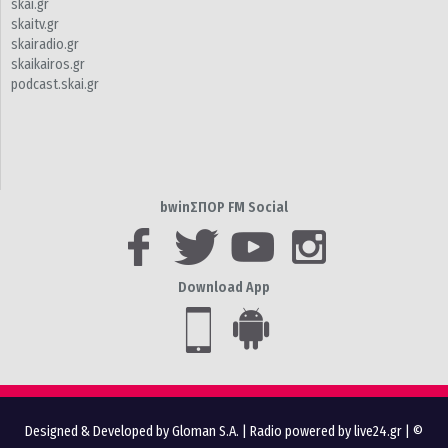
skai.gr
skaitv.gr
skairadio.gr
skaikairos.gr
podcast.skai.gr
bwinΣΠΟΡ FM Social
Download App
Designed & Developed by Gloman S.A.
|
Radio powered by live24.gr
| ©