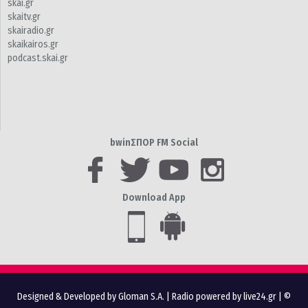
skai.gr
skaitv.gr
skairadio.gr
skaikairos.gr
podcast.skai.gr
bwinΣΠΟΡ FM Social
Download App
Designed & Developed by Gloman S.A.
|
Radio powered by live24.gr
| ©