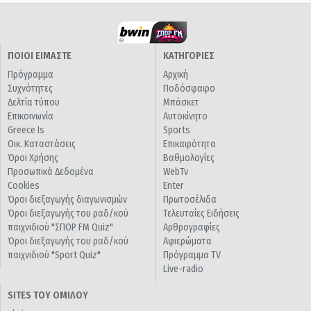
ΠΟΙΟΙ ΕΙΜΑΣΤΕ
ΚΑΤΗΓΟΡΙΕΣ
Πρόγραμμα
Αρχική
Συχνότητες
Ποδόσφαιρο
Δελτία τύπου
Μπάσκετ
Επικοινωνία
Αυτοκίνητο
Greece Is
Sports
Οικ. Καταστάσεις
Επικαιρότητα
Όροι Χρήσης
Βαθμολογίες
Προσωπικά Δεδομένα
WebTv
Cookies
Enter
Όροι διεξαγωγής διαγωνισμών
Πρωτοσέλιδα
Όροι διεξαγωγής του ραδ/κού
Τελευταίες Ειδήσεις
παιχνιδιού "ΣΠΟΡ FM Quiz"
Αρθρογραφίες
Όροι διεξαγωγής του ραδ/κού
Αφιερώματα
παιχνιδιού "Sport Quiz"
Πρόγραμμα TV
Live-radio
SITES ΤΟΥ ΟΜΙΛΟΥ