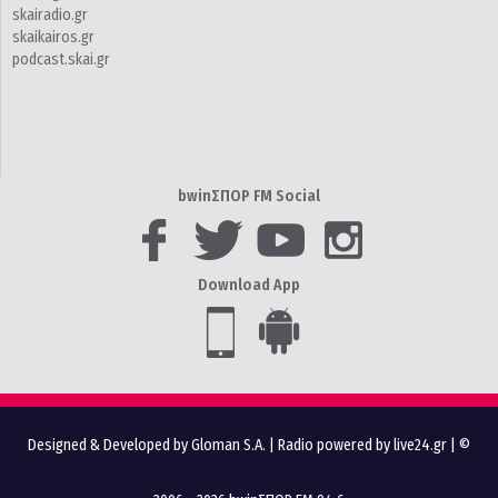
skairadio.gr
skaikairos.gr
podcast.skai.gr
bwinΣΠΟΡ FM Social
Download App
Designed & Developed by Gloman S.A.
|
Radio powered by live24.gr
| ©