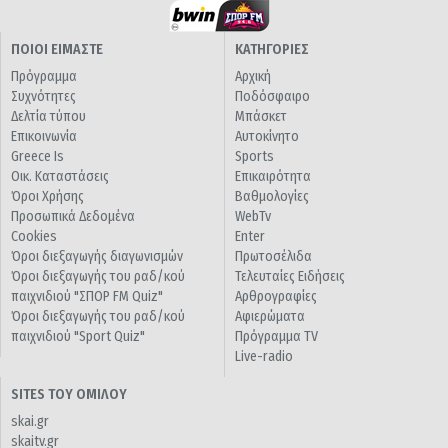
ΠΟΙΟΙ ΕΙΜΑΣΤΕ
ΚΑΤΗΓΟΡΙΕΣ
Πρόγραμμα
Αρχική
Συχνότητες
Ποδόσφαιρο
Δελτία τύπου
Μπάσκετ
Επικοινωνία
Αυτοκίνητο
Greece Is
Sports
Οικ. Καταστάσεις
Επικαιρότητα
Όροι Χρήσης
Βαθμολογίες
Προσωπικά Δεδομένα
WebTv
Cookies
Enter
Όροι διεξαγωγής διαγωνισμών
Πρωτοσέλιδα
Όροι διεξαγωγής του ραδ/κού
Τελευταίες Ειδήσεις
παιχνιδιού "ΣΠΟΡ FM Quiz"
Αρθρογραφίες
Όροι διεξαγωγής του ραδ/κού
Αφιερώματα
παιχνιδιού "Sport Quiz"
Πρόγραμμα TV
Live-radio
SITES ΤΟΥ ΟΜΙΛΟΥ
skai.gr
skaitv.gr