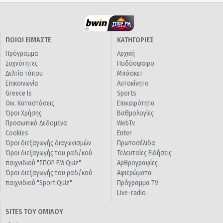
ΠΟΙΟΙ ΕΙΜΑΣΤΕ
ΚΑΤΗΓΟΡΙΕΣ
Πρόγραμμα
Αρχική
Συχνότητες
Ποδόσφαιρο
Δελτία τύπου
Μπάσκετ
Επικοινωνία
Αυτοκίνητο
Greece Is
Sports
Οικ. Καταστάσεις
Επικαιρότητα
Όροι Χρήσης
Βαθμολογίες
Προσωπικά Δεδομένα
WebTv
Cookies
Enter
Όροι διεξαγωγής διαγωνισμών
Πρωτοσέλιδα
Όροι διεξαγωγής του ραδ/κού
Τελευταίες Ειδήσεις
παιχνιδιού "ΣΠΟΡ FM Quiz"
Αρθρογραφίες
Όροι διεξαγωγής του ραδ/κού
Αφιερώματα
παιχνιδιού "Sport Quiz"
Πρόγραμμα TV
Live-radio
SITES ΤΟΥ ΟΜΙΛΟΥ