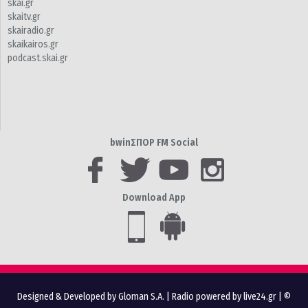
skai.gr
skaitv.gr
skairadio.gr
skaikairos.gr
podcast.skai.gr
bwinΣΠΟΡ FM Social
Download App
Designed & Developed by Gloman S.A.
|
Radio powered by live24.gr
| ©