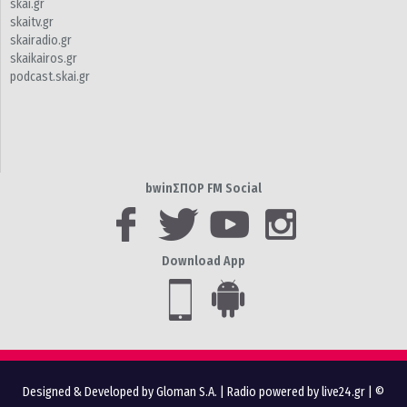
skai.gr
skaitv.gr
skairadio.gr
skaikairos.gr
podcast.skai.gr
bwinΣΠΟΡ FM Social
Download App
Designed & Developed by Gloman S.A.
|
Radio powered by live24.gr
| ©