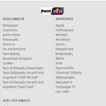
ΠΟΙΟΙ ΕΙΜΑΣΤΕ
ΚΑΤΗΓΟΡΙΕΣ
Πρόγραμμα
Αρχική
Συχνότητες
Ποδόσφαιρο
Δελτία τύπου
Μπάσκετ
Επικοινωνία
Αυτοκίνητο
Greece Is
Sports
Οικ. Καταστάσεις
Επικαιρότητα
Όροι Χρήσης
Βαθμολογίες
Προσωπικά Δεδομένα
WebTv
Cookies
Enter
Όροι διεξαγωγής διαγωνισμών
Πρωτοσέλιδα
Όροι διεξαγωγής του ραδ/κού
Τελευταίες Ειδήσεις
παιχνιδιού "ΣΠΟΡ FM Quiz"
Αρθρογραφίες
Όροι διεξαγωγής του ραδ/κού
Αφιερώματα
παιχνιδιού "Sport Quiz"
Πρόγραμμα TV
Live-radio
SITES ΤΟΥ ΟΜΙΛΟΥ