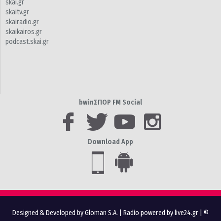
skai.gr
skaitv.gr
skairadio.gr
skaikairos.gr
podcast.skai.gr
bwinΣΠΟΡ FM Social
Download App
Designed & Developed by Gloman S.A.
|
Radio powered by live24.gr
| ©