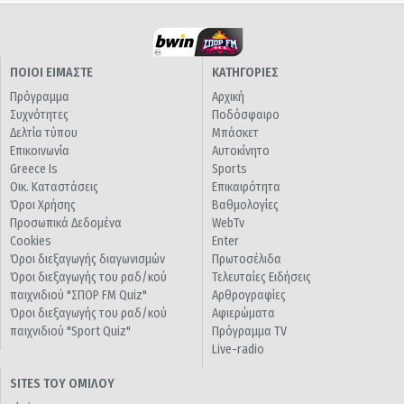
ΠΟΙΟΙ ΕΙΜΑΣΤΕ
ΚΑΤΗΓΟΡΙΕΣ
Πρόγραμμα
Αρχική
Συχνότητες
Ποδόσφαιρο
Δελτία τύπου
Μπάσκετ
Επικοινωνία
Αυτοκίνητο
Greece Is
Sports
Οικ. Καταστάσεις
Επικαιρότητα
Όροι Χρήσης
Βαθμολογίες
Προσωπικά Δεδομένα
WebTv
Cookies
Enter
Όροι διεξαγωγής διαγωνισμών
Πρωτοσέλιδα
Όροι διεξαγωγής του ραδ/κού
Τελευταίες Ειδήσεις
παιχνιδιού "ΣΠΟΡ FM Quiz"
Αρθρογραφίες
Όροι διεξαγωγής του ραδ/κού
Αφιερώματα
παιχνιδιού "Sport Quiz"
Πρόγραμμα TV
Live-radio
SITES ΤΟΥ ΟΜΙΛΟΥ