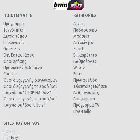
ΠΟΙΟΙ ΕΙΜΑΣΤΕ
ΚΑΤΗΓΟΡΙΕΣ
Πρόγραμμα
Αρχική
Συχνότητες
Ποδόσφαιρο
Δελτία τύπου
Μπάσκετ
Επικοινωνία
Αυτοκίνητο
Greece Is
Sports
Οικ. Καταστάσεις
Επικαιρότητα
Όροι Χρήσης
Βαθμολογίες
Προσωπικά Δεδομένα
WebTv
Cookies
Enter
Όροι διεξαγωγής διαγωνισμών
Πρωτοσέλιδα
Όροι διεξαγωγής του ραδ/κού
Τελευταίες Ειδήσεις
παιχνιδιού "ΣΠΟΡ FM Quiz"
Αρθρογραφίες
Όροι διεξαγωγής του ραδ/κού
Αφιερώματα
παιχνιδιού "Sport Quiz"
Πρόγραμμα TV
Live-radio
SITES ΤΟΥ ΟΜΙΛΟΥ
skai.gr
skaitv.gr