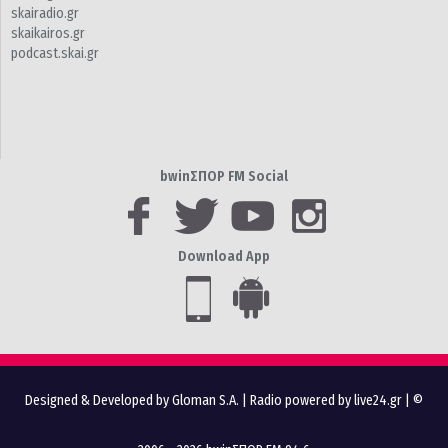
skairadio.gr
skaikairos.gr
podcast.skai.gr
bwinΣΠΟΡ FM Social
Download App
Designed & Developed by Gloman S.A.
|
Radio powered by live24.gr
| ©