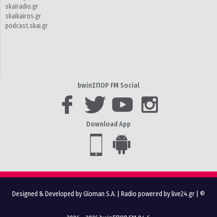
skairadio.gr
skaikairos.gr
podcast.skai.gr
bwinΣΠΟΡ FM Social
Download App
Designed & Developed by Gloman S.A.
|
Radio powered by live24.gr
| ©