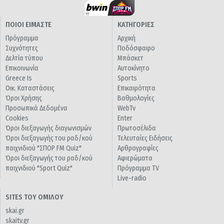
ΠΟΙΟΙ ΕΙΜΑΣΤΕ
ΚΑΤΗΓΟΡΙΕΣ
Πρόγραμμα
Αρχική
Συχνότητες
Ποδόσφαιρο
Δελτία τύπου
Μπάσκετ
Επικοινωνία
Αυτοκίνητο
Greece Is
Sports
Οικ. Καταστάσεις
Επικαιρότητα
Όροι Χρήσης
Βαθμολογίες
Προσωπικά Δεδομένα
WebTv
Cookies
Enter
Όροι διεξαγωγής διαγωνισμών
Πρωτοσέλιδα
Όροι διεξαγωγής του ραδ/κού
Τελευταίες Ειδήσεις
παιχνιδιού "ΣΠΟΡ FM Quiz"
Αρθρογραφίες
Όροι διεξαγωγής του ραδ/κού
Αφιερώματα
παιχνιδιού "Sport Quiz"
Πρόγραμμα TV
Live-radio
SITES ΤΟΥ ΟΜΙΛΟΥ
skai.gr
skaitv.gr