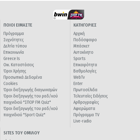
ΠΟΙΟΙ ΕΙΜΑΣΤΕ
ΚΑΤΗΓΟΡΙΕΣ
Πρόγραμμα
Αρχική
Συχνότητες
Ποδόσφαιρο
Δελτία τύπου
Μπάσκετ
Επικοινωνία
Αυτοκίνητο
Greece Is
Sports
Οικ. Καταστάσεις
Επικαιρότητα
Όροι Χρήσης
Βαθμολογίες
Προσωπικά Δεδομένα
WebTv
Cookies
Enter
Όροι διεξαγωγής διαγωνισμών
Πρωτοσέλιδα
Όροι διεξαγωγής του ραδ/κού
Τελευταίες Ειδήσεις
παιχνιδιού "ΣΠΟΡ FM Quiz"
Αρθρογραφίες
Όροι διεξαγωγής του ραδ/κού
Αφιερώματα
παιχνιδιού "Sport Quiz"
Πρόγραμμα TV
Live-radio
SITES ΤΟΥ ΟΜΙΛΟΥ