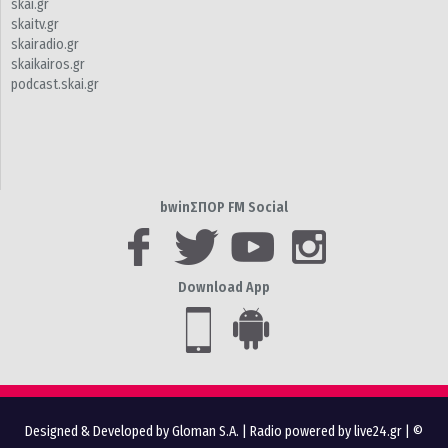
skai.gr
skaitv.gr
skairadio.gr
skaikairos.gr
podcast.skai.gr
bwinΣΠΟΡ FM Social
Download App
Designed & Developed by Gloman S.A.
|
Radio powered by live24.gr
| ©