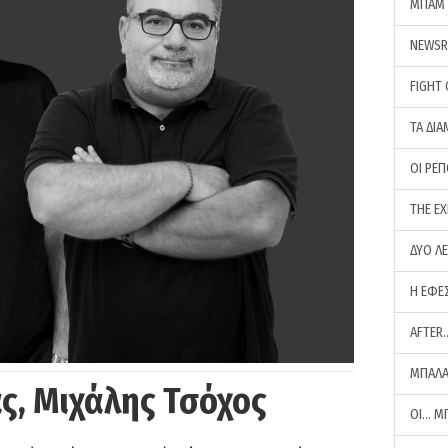
ΜΠΑΜ 
NEWS
FIGHT
ΤΑ ΔΙΑ
ΟΙ ΡΕ
THE E
ΔΥΟ Λ
Η ΕΦΕ
AFTER
ΜΠΑΛΑ
ς, Μιχάλης Τσόχος
ΟΙ… Μ