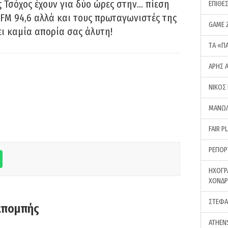
 Τσόχος έχουν για δύο ώρες στην… πίεση
ΕΠΙΘΕ
FM 94,6 αλλά και τους πρωταγωνιστές της
GAME 
ει καμία απορία σας άλυτη!
ΤA «Π
ΑΡΗΣ 
ΝΙΚΟΣ
ΜΑΝΩΛ
FAIR P
ΡΕΠΟΡ
ΗΧΟΓΡ
ΧΟΝΔ
ΣΤΕΦΑ
κπομπής
ATHEN