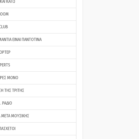
ΚΑΙ ΚΑΤΩ
ROOM
 CLUB
ΜΑΝΤΙΑ ΕΙΝΑΙ ΠΑΝΤΟΤΙΝΑ
ΠΟΡΤΕΡ
XPERTS
ΕΡΕΣ ΜΟΝΟ
ΣΗ ΤΗΣ ΤΡΙΤΗΣ
… ΡΑΔΙΟ
 ΜΕΤΑ ΜΟΥΣΙΚΗΣ
ΠΑΣΧΕΤΟΙ