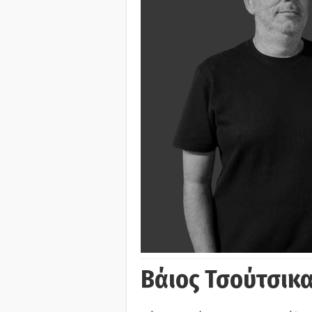
Βάιος Τσούτσικα