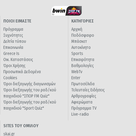
ΠΟΙΟΙ ΕΙΜΑΣΤΕ
ΚΑΤΗΓΟΡΙΕΣ
Πρόγραμμα
Αρχική
Συχνότητες
Ποδόσφαιρο
Δελτία τύπου
Μπάσκετ
Επικοινωνία
Αυτοκίνητο
Greece Is
Sports
Οικ. Καταστάσεις
Επικαιρότητα
Όροι Χρήσης
Βαθμολογίες
Προσωπικά Δεδομένα
WebTv
Cookies
Enter
Όροι διεξαγωγής διαγωνισμών
Πρωτοσέλιδα
Όροι διεξαγωγής του ραδ/κού
Τελευταίες Ειδήσεις
παιχνιδιού "ΣΠΟΡ FM Quiz"
Αρθρογραφίες
Όροι διεξαγωγής του ραδ/κού
Αφιερώματα
παιχνιδιού "Sport Quiz"
Πρόγραμμα TV
Live-radio
SITES ΤΟΥ ΟΜΙΛΟΥ
skai.gr