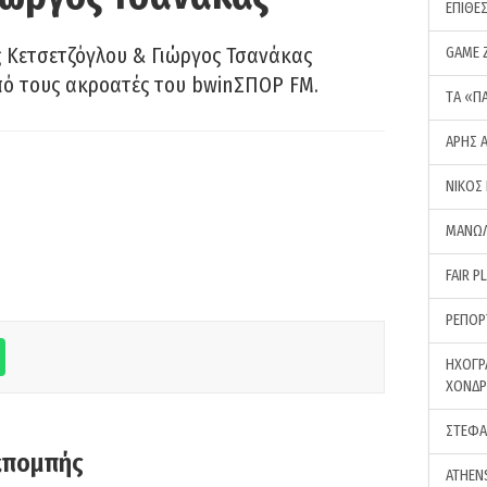
ΕΠΙΘΕ
 Κετσετζόγλου & Γιώργος Τσανάκας
GAME 
πό τους ακροατές του bwinΣΠΟΡ FM.
ΤA «Π
ΑΡΗΣ 
ΝΙΚΟΣ
ΜΑΝΩΛ
FAIR P
ΡΕΠΟΡ
ΗΧΟΓΡ
ΧΟΝΔ
ΣΤΕΦΑ
κπομπής
ATHEN