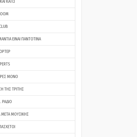
ΚΑΙ ΚΑΤΩ
ROOM
 CLUB
ΜΑΝΤΙΑ ΕΙΝΑΙ ΠΑΝΤΟΤΙΝΑ
ΠΟΡΤΕΡ
XPERTS
ΕΡΕΣ ΜΟΝΟ
ΣΗ ΤΗΣ ΤΡΙΤΗΣ
… ΡΑΔΙΟ
 ΜΕΤΑ ΜΟΥΣΙΚΗΣ
ΠΑΣΧΕΤΟΙ