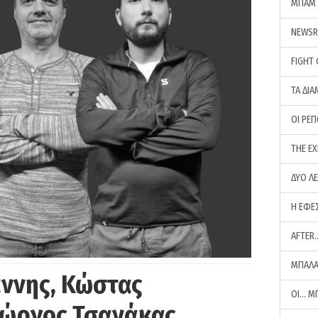
ΜΠΑΜ 
NEWS
FIGHT
ΤΑ ΔΙΑ
ΟΙ ΡΕ
THE E
ΔΥΟ Λ
Η ΕΦΕ
AFTER
ΜΠΑΛΑ
άννης, Κώστας
ΟΙ… Μ
Γιώργος Τσανάκας