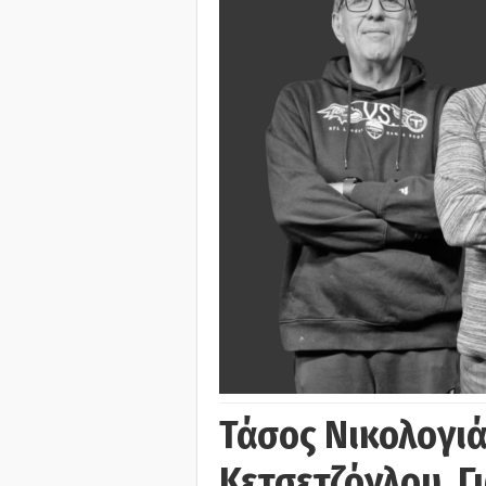
Τάσος Νικολογι
Κετσετζόγλου, 