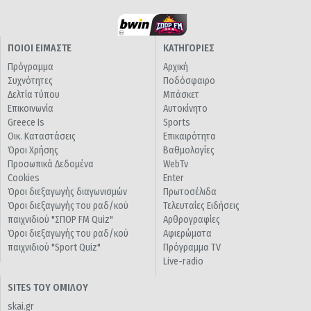
ΠΟΙΟΙ ΕΙΜΑΣΤΕ
ΚΑΤΗΓΟΡΙΕΣ
Πρόγραμμα
Αρχική
Συχνότητες
Ποδόσφαιρο
Δελτία τύπου
Μπάσκετ
Επικοινωνία
Αυτοκίνητο
Greece Is
Sports
Οικ. Καταστάσεις
Επικαιρότητα
Όροι Χρήσης
Βαθμολογίες
Προσωπικά Δεδομένα
WebTv
Cookies
Enter
Όροι διεξαγωγής διαγωνισμών
Πρωτοσέλιδα
Όροι διεξαγωγής του ραδ/κού
Τελευταίες Ειδήσεις
παιχνιδιού "ΣΠΟΡ FM Quiz"
Αρθρογραφίες
Όροι διεξαγωγής του ραδ/κού
Αφιερώματα
παιχνιδιού "Sport Quiz"
Πρόγραμμα TV
Live-radio
SITES ΤΟΥ ΟΜΙΛΟΥ
skai.gr