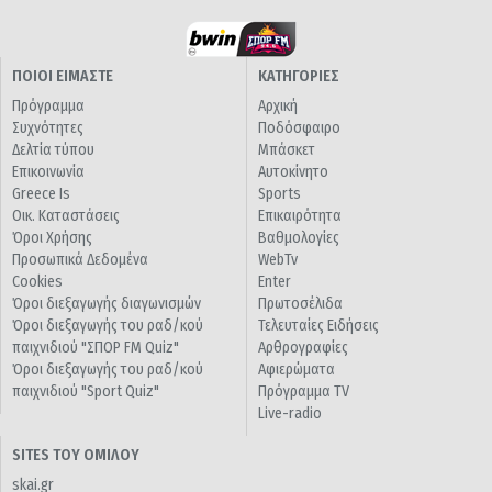
ΠΟΙΟΙ ΕΙΜΑΣΤΕ
ΚΑΤΗΓΟΡΙΕΣ
Πρόγραμμα
Αρχική
Συχνότητες
Ποδόσφαιρο
Δελτία τύπου
Μπάσκετ
Επικοινωνία
Αυτοκίνητο
Greece Is
Sports
Οικ. Καταστάσεις
Επικαιρότητα
Όροι Χρήσης
Βαθμολογίες
Προσωπικά Δεδομένα
WebTv
Cookies
Enter
Όροι διεξαγωγής διαγωνισμών
Πρωτοσέλιδα
Όροι διεξαγωγής του ραδ/κού
Τελευταίες Ειδήσεις
παιχνιδιού "ΣΠΟΡ FM Quiz"
Αρθρογραφίες
Όροι διεξαγωγής του ραδ/κού
Αφιερώματα
παιχνιδιού "Sport Quiz"
Πρόγραμμα TV
Live-radio
SITES ΤΟΥ ΟΜΙΛΟΥ
skai.gr