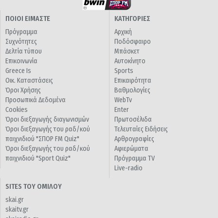
ΠΟΙΟΙ ΕΙΜΑΣΤΕ
ΚΑΤΗΓΟΡΙΕΣ
Πρόγραμμα
Αρχική
Συχνότητες
Ποδόσφαιρο
Δελτία τύπου
Μπάσκετ
Επικοινωνία
Αυτοκίνητο
Greece Is
Sports
Οικ. Καταστάσεις
Επικαιρότητα
Όροι Χρήσης
Βαθμολογίες
Προσωπικά Δεδομένα
WebTv
Cookies
Enter
Όροι διεξαγωγής διαγωνισμών
Πρωτοσέλιδα
Όροι διεξαγωγής του ραδ/κού
Τελευταίες Ειδήσεις
παιχνιδιού "ΣΠΟΡ FM Quiz"
Αρθρογραφίες
Όροι διεξαγωγής του ραδ/κού
Αφιερώματα
παιχνιδιού "Sport Quiz"
Πρόγραμμα TV
Live-radio
SITES ΤΟΥ ΟΜΙΛΟΥ
skai.gr
skaitv.gr