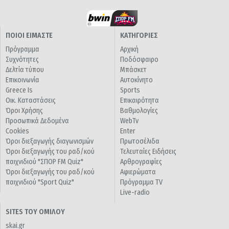
ΠΟΙΟΙ ΕΙΜΑΣΤΕ
ΚΑΤΗΓΟΡΙΕΣ
Πρόγραμμα
Αρχική
Συχνότητες
Ποδόσφαιρο
Δελτία τύπου
Μπάσκετ
Επικοινωνία
Αυτοκίνητο
Greece Is
Sports
Οικ. Καταστάσεις
Επικαιρότητα
Όροι Χρήσης
Βαθμολογίες
Προσωπικά Δεδομένα
WebTv
Cookies
Enter
Όροι διεξαγωγής διαγωνισμών
Πρωτοσέλιδα
Όροι διεξαγωγής του ραδ/κού
Τελευταίες Ειδήσεις
παιχνιδιού "ΣΠΟΡ FM Quiz"
Αρθρογραφίες
Όροι διεξαγωγής του ραδ/κού
Αφιερώματα
παιχνιδιού "Sport Quiz"
Πρόγραμμα TV
Live-radio
SITES ΤΟΥ ΟΜΙΛΟΥ
skai.gr