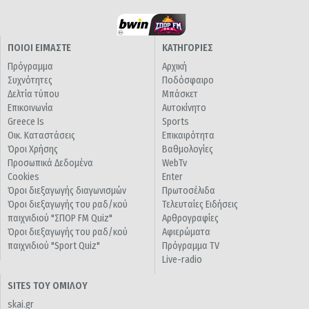
ΠΟΙΟΙ ΕΙΜΑΣΤΕ
ΚΑΤΗΓΟΡΙΕΣ
Πρόγραμμα
Αρχική
Συχνότητες
Ποδόσφαιρο
Δελτία τύπου
Μπάσκετ
Επικοινωνία
Αυτοκίνητο
Greece Is
Sports
Οικ. Καταστάσεις
Επικαιρότητα
Όροι Χρήσης
Βαθμολογίες
Προσωπικά Δεδομένα
WebTv
Cookies
Enter
Όροι διεξαγωγής διαγωνισμών
Πρωτοσέλιδα
Όροι διεξαγωγής του ραδ/κού
Τελευταίες Ειδήσεις
παιχνιδιού "ΣΠΟΡ FM Quiz"
Αρθρογραφίες
Όροι διεξαγωγής του ραδ/κού
Αφιερώματα
παιχνιδιού "Sport Quiz"
Πρόγραμμα TV
Live-radio
SITES ΤΟΥ ΟΜΙΛΟΥ
skai.gr