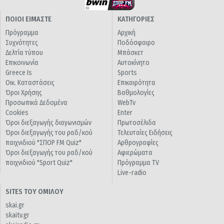
ΠΟΙΟΙ ΕΙΜΑΣΤΕ
ΚΑΤΗΓΟΡΙΕΣ
Πρόγραμμα
Αρχική
Συχνότητες
Ποδόσφαιρο
Δελτία τύπου
Μπάσκετ
Επικοινωνία
Αυτοκίνητο
Greece Is
Sports
Οικ. Καταστάσεις
Επικαιρότητα
Όροι Χρήσης
Βαθμολογίες
Προσωπικά Δεδομένα
WebTv
Cookies
Enter
Όροι διεξαγωγής διαγωνισμών
Πρωτοσέλιδα
Όροι διεξαγωγής του ραδ/κού
Τελευταίες Ειδήσεις
παιχνιδιού "ΣΠΟΡ FM Quiz"
Αρθρογραφίες
Όροι διεξαγωγής του ραδ/κού
Αφιερώματα
παιχνιδιού "Sport Quiz"
Πρόγραμμα TV
Live-radio
SITES ΤΟΥ ΟΜΙΛΟΥ
skai.gr
skaitv.gr