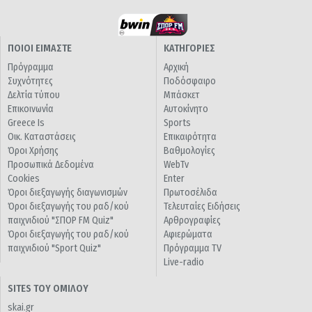
ΠΟΙΟΙ ΕΙΜΑΣΤΕ
ΚΑΤΗΓΟΡΙΕΣ
Πρόγραμμα
Αρχική
Συχνότητες
Ποδόσφαιρο
Δελτία τύπου
Μπάσκετ
Επικοινωνία
Αυτοκίνητο
Greece Is
Sports
Οικ. Καταστάσεις
Επικαιρότητα
Όροι Χρήσης
Βαθμολογίες
Προσωπικά Δεδομένα
WebTv
Cookies
Enter
Όροι διεξαγωγής διαγωνισμών
Πρωτοσέλιδα
Όροι διεξαγωγής του ραδ/κού
Τελευταίες Ειδήσεις
παιχνιδιού "ΣΠΟΡ FM Quiz"
Αρθρογραφίες
Όροι διεξαγωγής του ραδ/κού
Αφιερώματα
παιχνιδιού "Sport Quiz"
Πρόγραμμα TV
Live-radio
SITES ΤΟΥ ΟΜΙΛΟΥ
skai.gr