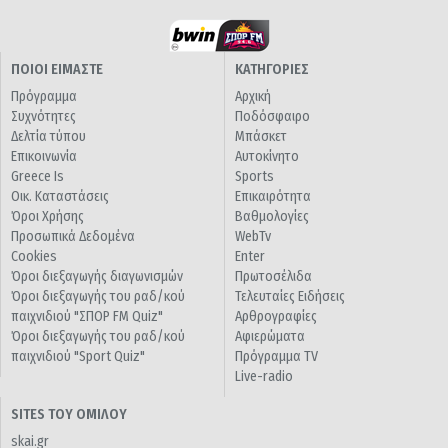
ΠΟΙΟΙ ΕΙΜΑΣΤΕ
ΚΑΤΗΓΟΡΙΕΣ
Πρόγραμμα
Αρχική
Συχνότητες
Ποδόσφαιρο
Δελτία τύπου
Μπάσκετ
Επικοινωνία
Αυτοκίνητο
Greece Is
Sports
Οικ. Καταστάσεις
Επικαιρότητα
Όροι Χρήσης
Βαθμολογίες
Προσωπικά Δεδομένα
WebTv
Cookies
Enter
Όροι διεξαγωγής διαγωνισμών
Πρωτοσέλιδα
Όροι διεξαγωγής του ραδ/κού
Τελευταίες Ειδήσεις
παιχνιδιού "ΣΠΟΡ FM Quiz"
Αρθρογραφίες
Όροι διεξαγωγής του ραδ/κού
Αφιερώματα
παιχνιδιού "Sport Quiz"
Πρόγραμμα TV
Live-radio
SITES ΤΟΥ ΟΜΙΛΟΥ
skai.gr