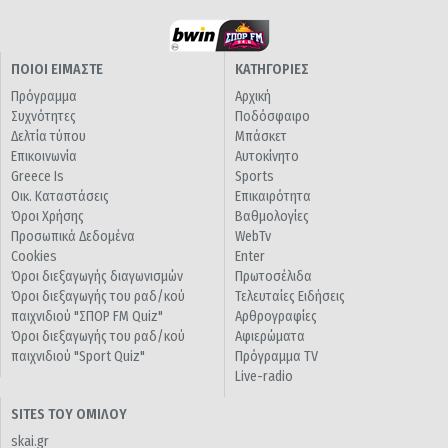
ΠΟΙΟΙ ΕΙΜΑΣΤΕ
ΚΑΤΗΓΟΡΙΕΣ
Πρόγραμμα
Αρχική
Συχνότητες
Ποδόσφαιρο
Δελτία τύπου
Μπάσκετ
Επικοινωνία
Αυτοκίνητο
Greece Is
Sports
Οικ. Καταστάσεις
Επικαιρότητα
Όροι Χρήσης
Βαθμολογίες
Προσωπικά Δεδομένα
WebTv
Cookies
Enter
Όροι διεξαγωγής διαγωνισμών
Πρωτοσέλιδα
Όροι διεξαγωγής του ραδ/κού
Τελευταίες Ειδήσεις
παιχνιδιού "ΣΠΟΡ FM Quiz"
Αρθρογραφίες
Όροι διεξαγωγής του ραδ/κού
Αφιερώματα
παιχνιδιού "Sport Quiz"
Πρόγραμμα TV
Live-radio
SITES ΤΟΥ ΟΜΙΛΟΥ
skai.gr