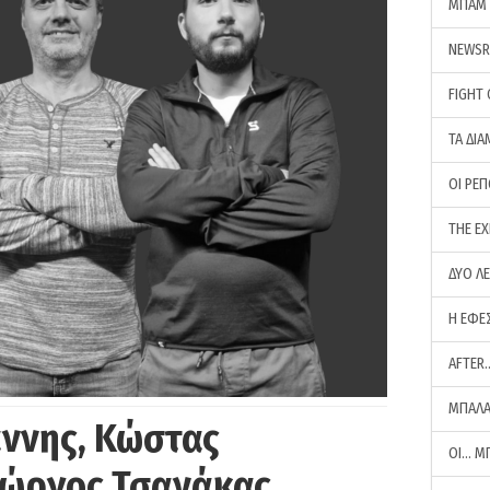
ΜΠΑΜ 
NEWS
FIGHT
ΤΑ ΔΙΑ
ΟΙ ΡΕ
THE E
ΔΥΟ Λ
Η ΕΦΕ
AFTER
ΜΠΑΛΑ
άννης, Κώστας
ΟΙ… Μ
Γιώργος Τσανάκας