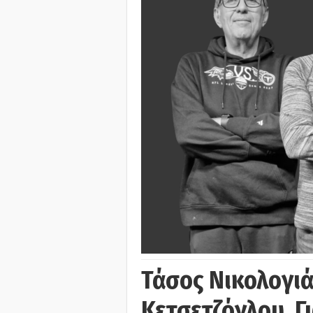
Τάσος Νικολογι
Κετσετζόγλου, 