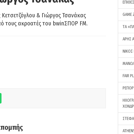
ΕΠΙΘΕ
 Κετσετζόγλου & Γιώργος Τσανάκας
GAME 
πό τους ακροατές του bwinΣΠΟΡ FM.
ΤA «Π
ΑΡΗΣ 
ΝΙΚΟΣ
ΜΑΝΩΛ
FAIR P
ΡΕΠΟΡ
ΗΧΟΓΡ
ΧΟΝΔ
ΣΤΕΦΑ
κπομπής
ATHEN