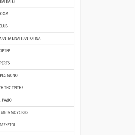
ΚΑΙ ΚΑΤΩ
ROOM
 CLUB
ΜΑΝΤΙΑ ΕΙΝΑΙ ΠΑΝΤΟΤΙΝΑ
ΠΟΡΤΕΡ
XPERTS
ΕΡΕΣ ΜΟΝΟ
ΣΗ ΤΗΣ ΤΡΙΤΗΣ
… ΡΑΔΙΟ
 ΜΕΤΑ ΜΟΥΣΙΚΗΣ
ΠΑΣΧΕΤΟΙ