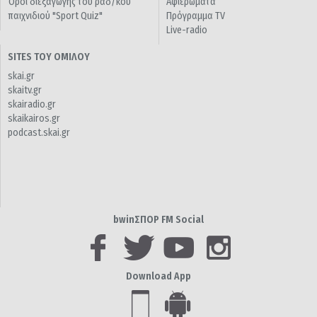
Όροι διεξαγωγής του ραδ/κού
Αφιερώματα
παιχνιδιού "Sport Quiz"
Πρόγραμμα TV
Live-radio
SITES ΤΟΥ ΟΜΙΛΟΥ
skai.gr
skaitv.gr
skairadio.gr
skaikairos.gr
podcast.skai.gr
bwinΣΠΟΡ FM Social
Download App