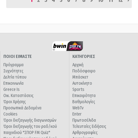
1
2
3
4
5
6
7
8
9
10
11
12
ΠΟΙΟΙ ΕΙΜΑΣΤΕ
ΚΑΤΗΓΟΡΙΕΣ
Πρόγραμμα
Αρχική
Συχνότητες
Ποδόσφαιρο
Δελτία τύπου
Μπάσκετ
Επικοινωνία
Αυτοκίνητο
Greece Is
Sports
Οικ. Καταστάσεις
Επικαιρότητα
Όροι Χρήσης
Βαθμολογίες
Προσωπικά Δεδομένα
WebTv
Cookies
Enter
Όροι διεξαγωγής διαγωνισμών
Πρωτοσέλιδα
Όροι διεξαγωγής του ραδ/κού
Τελευταίες Ειδήσεις
παιχνιδιού "ΣΠΟΡ FM Quiz"
Αρθρογραφίες