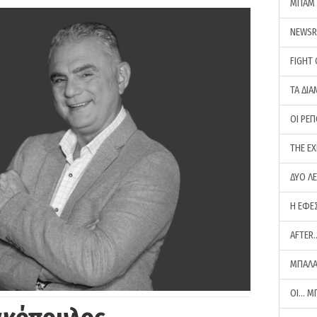
ΜΠΑΜ 
NEWS
FIGHT
ΤΑ ΔΙΑ
ΟΙ ΡΕ
THE E
ΔΥΟ Λ
Η ΕΦΕ
AFTER
ΜΠΑΛΑ
ΟΙ… Μ