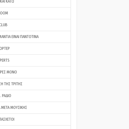
ΚΑΙ ΚΑΤΩ
ROOM
 CLUB
ΜΑΝΤΙΑ ΕΙΝΑΙ ΠΑΝΤΟΤΙΝΑ
ΠΟΡΤΕΡ
XPERTS
ΕΡΕΣ ΜΟΝΟ
ΣΗ ΤΗΣ ΤΡΙΤΗΣ
… ΡΑΔΙΟ
 ΜΕΤΑ ΜΟΥΣΙΚΗΣ
ΠΑΣΧΕΤΟΙ