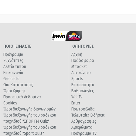
ΠΟΙΟΙ ΕΙΜΑΣΤΕ
ΚΑΤΗΓΟΡΙΕΣ
Πρόγραμμα
Αρχική
Συχνότητες
Ποδόσφαιρο
Δελτία τύπου
Μπάσκετ
Επικοινωνία
Αυτοκίνητο
Greece Is
Sports
Οικ. Καταστάσεις
Επικαιρότητα
Όροι Χρήσης
Βαθμολογίες
Προσωπικά Δεδομένα
WebTv
Cookies
Enter
Όροι διεξαγωγής διαγωνισμών
Πρωτοσέλιδα
Όροι διεξαγωγής του ραδ/κού
Τελευταίες Ειδήσεις
παιχνιδιού "ΣΠΟΡ FM Quiz"
Αρθρογραφίες
Όροι διεξαγωγής του ραδ/κού
Αφιερώματα
παιχνιδιού "Sport Quiz"
Πρόγραμμα TV