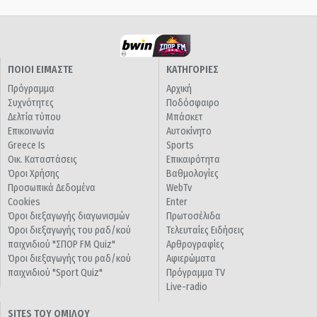
ΠΟΙΟΙ ΕΙΜΑΣΤΕ
ΚΑΤΗΓΟΡΙΕΣ
Πρόγραμμα
Αρχική
Συχνότητες
Ποδόσφαιρο
Δελτία τύπου
Μπάσκετ
Επικοινωνία
Αυτοκίνητο
Greece Is
Sports
Οικ. Καταστάσεις
Επικαιρότητα
Όροι Χρήσης
Βαθμολογίες
Προσωπικά Δεδομένα
WebTv
Cookies
Enter
Όροι διεξαγωγής διαγωνισμών
Πρωτοσέλιδα
Όροι διεξαγωγής του ραδ/κού
Τελευταίες Ειδήσεις
παιχνιδιού "ΣΠΟΡ FM Quiz"
Αρθρογραφίες
Όροι διεξαγωγής του ραδ/κού
Αφιερώματα
παιχνιδιού "Sport Quiz"
Πρόγραμμα TV
Live-radio
SITES ΤΟΥ ΟΜΙΛΟΥ