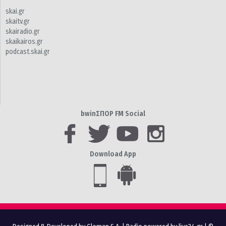
skai.gr
skaitv.gr
skairadio.gr
skaikairos.gr
podcast.skai.gr
bwinΣΠΟΡ FM Social
Download App