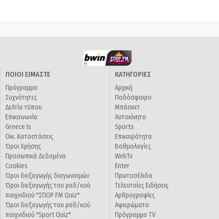
ΠΟΙΟΙ ΕΙΜΑΣΤΕ
ΚΑΤΗΓΟΡΙΕΣ
Πρόγραμμα
Αρχική
Συχνότητες
Ποδόσφαιρο
Δελτία τύπου
Μπάσκετ
Επικοινωνία
Αυτοκίνητο
Greece Is
Sports
Οικ. Καταστάσεις
Επικαιρότητα
Όροι Χρήσης
Βαθμολογίες
Προσωπικά Δεδομένα
WebTv
Cookies
Enter
Όροι διεξαγωγής διαγωνισμών
Πρωτοσέλιδα
Όροι διεξαγωγής του ραδ/κού
Τελευταίες Ειδήσεις
παιχνιδιού "ΣΠΟΡ FM Quiz"
Αρθρογραφίες
Όροι διεξαγωγής του ραδ/κού
Αφιερώματα
παιχνιδιού "Sport Quiz"
Πρόγραμμα TV