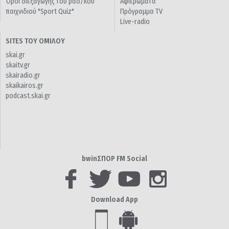
Όροι διεξαγωγής του ραδ/κού
Αφιερώματα
παιχνιδιού "Sport Quiz"
Πρόγραμμα TV
Live-radio
SITES ΤΟΥ ΟΜΙΛΟΥ
skai.gr
skaitv.gr
skairadio.gr
skaikairos.gr
podcast.skai.gr
bwinΣΠΟΡ FM Social
Download App