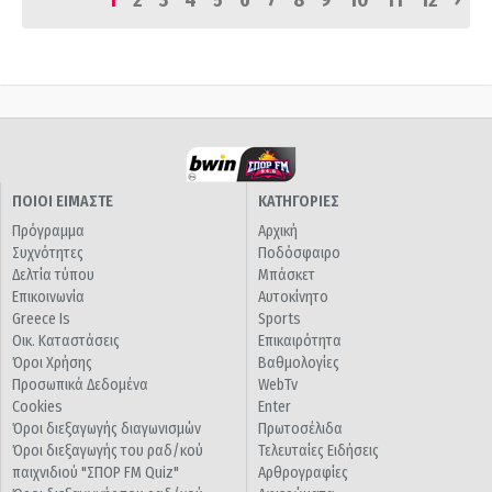
1
2
3
4
5
6
7
8
9
10
11
12
ΠΟΙΟΙ ΕΙΜΑΣΤΕ
ΚΑΤΗΓΟΡΙΕΣ
Πρόγραμμα
Αρχική
Συχνότητες
Ποδόσφαιρο
Δελτία τύπου
Μπάσκετ
Επικοινωνία
Αυτοκίνητο
Greece Is
Sports
Οικ. Καταστάσεις
Επικαιρότητα
Όροι Χρήσης
Βαθμολογίες
Προσωπικά Δεδομένα
WebTv
Cookies
Enter
Όροι διεξαγωγής διαγωνισμών
Πρωτοσέλιδα
Όροι διεξαγωγής του ραδ/κού
Τελευταίες Ειδήσεις
παιχνιδιού "ΣΠΟΡ FM Quiz"
Αρθρογραφίες