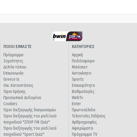
ΠΟΙΟΙ ΕΙΜΑΣΤΕ
ΚΑΤΗΓΟΡΙΕΣ
Πρόγραμμα
Αρχική
Συχνότητες
Ποδόσφαιρο
Δελτία τύπου
Μπάσκετ
Επικοινωνία
Αυτοκίνητο
Greece Is
Sports
Οικ. Καταστάσεις
Επικαιρότητα
Όροι Χρήσης
Βαθμολογίες
Προσωπικά Δεδομένα
WebTv
Cookies
Enter
Όροι διεξαγωγής διαγωνισμών
Πρωτοσέλιδα
Όροι διεξαγωγής του ραδ/κού
Τελευταίες Ειδήσεις
παιχνιδιού "ΣΠΟΡ FM Quiz"
Αρθρογραφίες
Όροι διεξαγωγής του ραδ/κού
Αφιερώματα
παιχνιδιού "Sport Quiz"
Πρόγραμμα TV