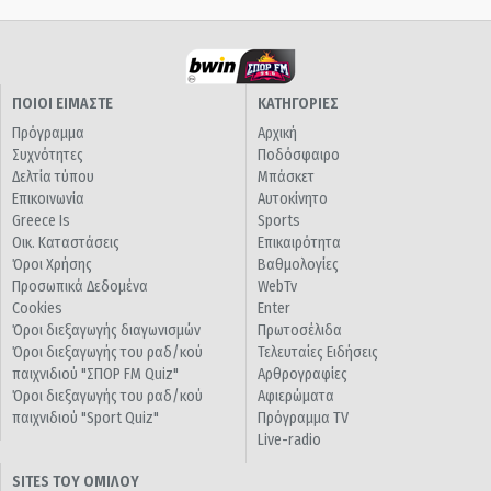
ΠΟΙΟΙ ΕΙΜΑΣΤΕ
ΚΑΤΗΓΟΡΙΕΣ
Πρόγραμμα
Αρχική
Συχνότητες
Ποδόσφαιρο
Δελτία τύπου
Μπάσκετ
Επικοινωνία
Αυτοκίνητο
Greece Is
Sports
Οικ. Καταστάσεις
Επικαιρότητα
Όροι Χρήσης
Βαθμολογίες
Προσωπικά Δεδομένα
WebTv
Cookies
Enter
Όροι διεξαγωγής διαγωνισμών
Πρωτοσέλιδα
Όροι διεξαγωγής του ραδ/κού
Τελευταίες Ειδήσεις
παιχνιδιού "ΣΠΟΡ FM Quiz"
Αρθρογραφίες
Όροι διεξαγωγής του ραδ/κού
Αφιερώματα
παιχνιδιού "Sport Quiz"
Πρόγραμμα TV
Live-radio
SITES ΤΟΥ ΟΜΙΛΟΥ