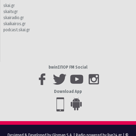
skai.gr
skaitv.gr
skairadio.gr
skaikairos.gr
podcast.skai.gr
bwinΣΠΟΡ FM Social
Download App
Designed & Developed by Gloman S.A.
|
Radio powered by live24.gr
| ©