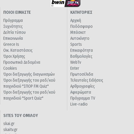
ΠΟΙΟΙ ΕΙΜΑΣΤΕ
ΚΑΤΗΓΟΡΙΕΣ
Πρόγραμμα
Αρχική
Συχνότητες
Ποδόσφαιρο
Δελτία τύπου
Μπάσκετ
Επικοινωνία
Αυτοκίνητο
Greece Is
Sports
Οικ. Καταστάσεις
Επικαιρότητα
Όροι Χρήσης
Βαθμολογίες
Προσωπικά Δεδομένα
WebTv
Cookies
Enter
Όροι διεξαγωγής διαγωνισμών
Πρωτοσέλιδα
Όροι διεξαγωγής του ραδ/κού
Τελευταίες Ειδήσεις
παιχνιδιού "ΣΠΟΡ FM Quiz"
Αρθρογραφίες
Όροι διεξαγωγής του ραδ/κού
Αφιερώματα
παιχνιδιού "Sport Quiz"
Πρόγραμμα TV
Live-radio
SITES ΤΟΥ ΟΜΙΛΟΥ
skai.gr
skaitv.gr