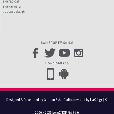
skairadio.gr
skaikairos.gr
podcast.skai.gr
bwinΣΠΟΡ FM Social
Download App
Designed & Developed by Gloman S.A.
|
Radio powered by live24.gr
| ©
2006 - 2026 bwinΣΠΟΡ FM 94.6