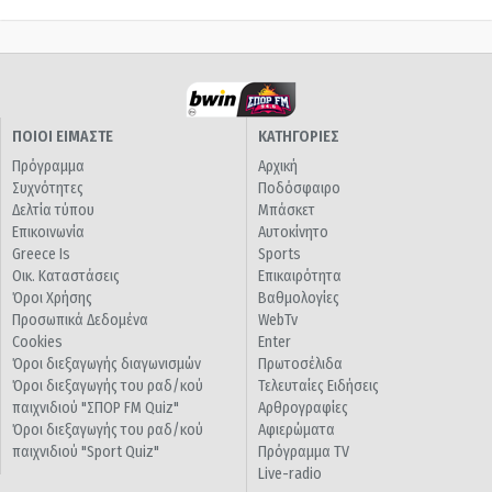
ΠΟΙΟΙ ΕΙΜΑΣΤΕ
ΚΑΤΗΓΟΡΙΕΣ
Πρόγραμμα
Αρχική
Συχνότητες
Ποδόσφαιρο
Δελτία τύπου
Μπάσκετ
Επικοινωνία
Αυτοκίνητο
Greece Is
Sports
Οικ. Καταστάσεις
Επικαιρότητα
Όροι Χρήσης
Βαθμολογίες
Προσωπικά Δεδομένα
WebTv
Cookies
Enter
Όροι διεξαγωγής διαγωνισμών
Πρωτοσέλιδα
Όροι διεξαγωγής του ραδ/κού
Τελευταίες Ειδήσεις
παιχνιδιού "ΣΠΟΡ FM Quiz"
Αρθρογραφίες
Όροι διεξαγωγής του ραδ/κού
Αφιερώματα
παιχνιδιού "Sport Quiz"
Πρόγραμμα TV
Live-radio