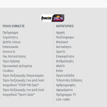
ΠΟΙΟΙ ΕΙΜΑΣΤΕ
ΚΑΤΗΓΟΡΙΕΣ
Πρόγραμμα
Αρχική
Συχνότητες
Ποδόσφαιρο
Δελτία τύπου
Μπάσκετ
Επικοινωνία
Αυτοκίνητο
Greece Is
Sports
Οικ. Καταστάσεις
Επικαιρότητα
Όροι Χρήσης
Βαθμολογίες
Προσωπικά Δεδομένα
WebTv
Cookies
Enter
Όροι διεξαγωγής διαγωνισμών
Πρωτοσέλιδα
Όροι διεξαγωγής του ραδ/κού
Τελευταίες Ειδήσεις
παιχνιδιού "ΣΠΟΡ FM Quiz"
Αρθρογραφίες
Όροι διεξαγωγής του ραδ/κού
Αφιερώματα
παιχνιδιού "Sport Quiz"
Πρόγραμμα TV
Live-radio