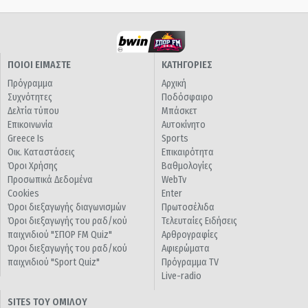
ΠΟΙΟΙ ΕΙΜΑΣΤΕ
ΚΑΤΗΓΟΡΙΕΣ
Πρόγραμμα
Αρχική
Συχνότητες
Ποδόσφαιρο
Δελτία τύπου
Μπάσκετ
Επικοινωνία
Αυτοκίνητο
Greece Is
Sports
Οικ. Καταστάσεις
Επικαιρότητα
Όροι Χρήσης
Βαθμολογίες
Προσωπικά Δεδομένα
WebTv
Cookies
Enter
Όροι διεξαγωγής διαγωνισμών
Πρωτοσέλιδα
Όροι διεξαγωγής του ραδ/κού
Τελευταίες Ειδήσεις
παιχνιδιού "ΣΠΟΡ FM Quiz"
Αρθρογραφίες
Όροι διεξαγωγής του ραδ/κού
Αφιερώματα
παιχνιδιού "Sport Quiz"
Πρόγραμμα TV
Live-radio
SITES ΤΟΥ ΟΜΙΛΟΥ