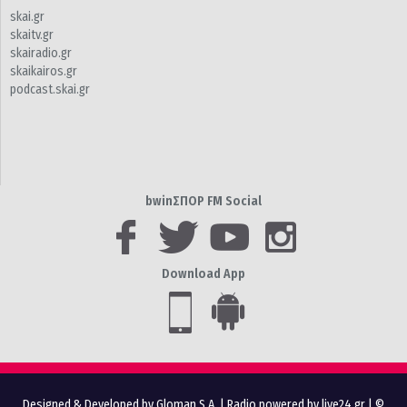
skai.gr
skaitv.gr
skairadio.gr
skaikairos.gr
podcast.skai.gr
bwinΣΠΟΡ FM Social
Download App
Designed & Developed by Gloman S.A.
|
Radio powered by live24.gr
| ©