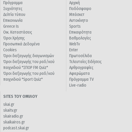
Πρόγραμμα
Αρχική
Συχνότητες
Ποδόσφαιρο
Δελτία τύπου
Μπάσκετ
Επικοινωνία
Αυτοκίνητο
Greece Is
Sports
Οικ. Καταστάσεις
Επικαιρότητα
Όροι Χρήσης
Βαθμολογίες
Προσωπικά Δεδομένα
WebTv
Cookies
Enter
Όροι διεξαγωγής διαγωνισμών
Πρωτοσέλιδα
Όροι διεξαγωγής του ραδ/κού
Τελευταίες Ειδήσεις
παιχνιδιού "ΣΠΟΡ FM Quiz"
Αρθρογραφίες
Όροι διεξαγωγής του ραδ/κού
Αφιερώματα
παιχνιδιού "Sport Quiz"
Πρόγραμμα TV
Live-radio
SITES ΤΟΥ ΟΜΙΛΟΥ
skai.gr
skaitv.gr
skairadio.gr
skaikairos.gr
podcast.skai.gr